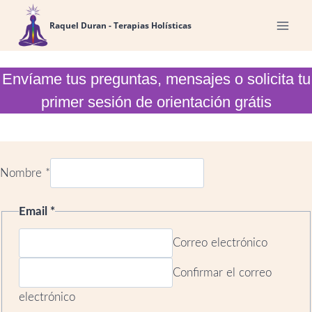
Saltar
Raquel Duran - Terapias Holísticas
al
contenido
Envíame tus preguntas, mensajes o solicita tu
primer sesión de orientación grátis
Nombre
*
Email
*
Correo electrónico
Confirmar el correo
electrónico