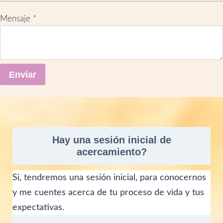
N
Mensaje
*
o
m
b
r
Enviar
e
M
e
n
Hay una sesión inicial de
s
acercamiento?
a
j
Si, tendremos una sesión inicial, para conocernos
e
y me cuentes acerca de tu proceso de vida y tus
E
m
expectativas.
a