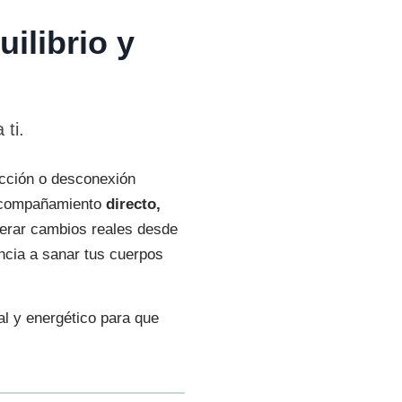
ilibrio y
 ti.
ección o desconexión
 acompañamiento
directo,
nerar cambios reales desde
ncia a sanar tus cuerpos
al y energético para que