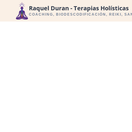
Saltar
Raquel Duran - Terapias Holísticas
al
COACHING, BIODESCODIFICACIÓN, REIKI, S
contenido